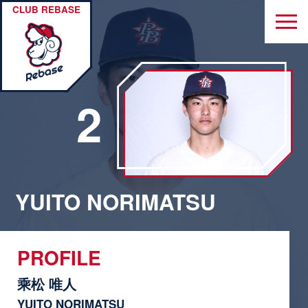
CLUB REBASE
2
YUITO NORIMATSU
PROFILE
乘松 唯人
YUITO NORIMATSU