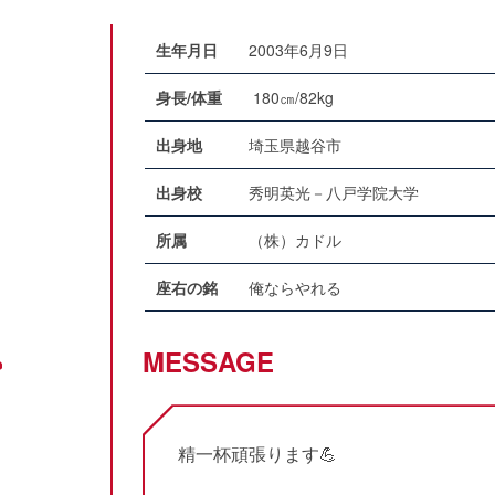
生年月日
2003年6月9日
身長/体重
180㎝/82kg
出身地
埼玉県越谷市
出身校
秀明英光－八戸学院大学
所属
（株）カドル
座右の銘
俺ならやれる
MESSAGE
精一杯頑張ります💪