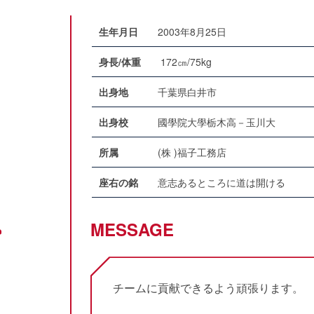
生年月日
2003年8月25日
身長/体重
172㎝/75kg
出身地
千葉県白井市
出身校
國學院大學栃木高－玉川大
所属
(株 )福子工務店
座右の銘
意志あるところに道は開ける
MESSAGE
チームに貢献できるよう頑張ります。