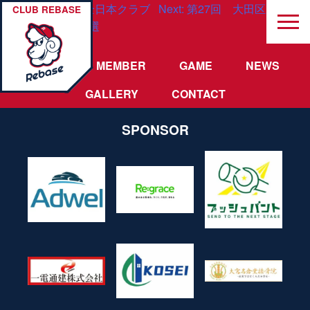
投
Previous:
第49回全日本クラブ
Next:
第27回 大田区野球祭り
CLUB REBASE
選手権大会関東予選
稿
ナ
TEAM
MEMBER
GAME
NEWS
ビ
GALLERY
CONTACT
ゲ
SPONSOR
ー
シ
ョ
ン