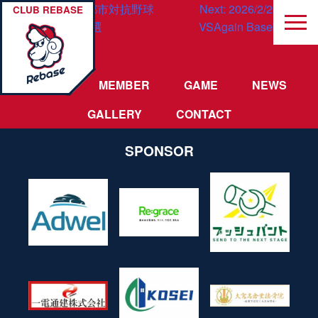
投
Previous:
第96回都市対抗野球
Next:
2026/2/28 OP戦
CLUB REBASE
大会東京都二次予選
VSAgain Baseball Club
稿
vsREVENGE99
ナ
TEAM
MEMBER
GAME
NEWS
ビ
GALLERY
CONTACT
ゲ
ー
SPONSOR
シ
ョ
ン