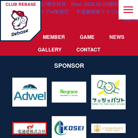
投
Previous:
2025.04.27都市対抗
Next:
2025.05.03都市対抗一次
CLUB REBASE
一次予選兼関東クラブvs警視庁
予選兼関東クラブvs TOKYO
稿
野球部
METS
ナ
TEAM
MEMBER
GAME
NEWS
ビ
GALLERY
CONTACT
ゲ
ー
SPONSOR
シ
ョ
ン