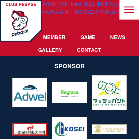
投
Previous:
第96回都市対抗野球
Next:
第96回都市対抗野球大会
CLUB REBASE
大会東京都二次予選vs鷺宮製作
東京都二次予選vsNTT東日本
稿
所
ナ
TEAM
MEMBER
GAME
NEWS
ビ
GALLERY
CONTACT
ゲ
ー
SPONSOR
シ
ョ
ン