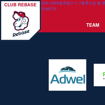
投
Previous:
2026/5/10 2026年JABA東京都クラブ春季大会 
CLUB REBASE
大会 東京都予選 vsTOKYO METS
稿
ナ
TEAM
ビ
ゲ
ー
シ
ョ
ン