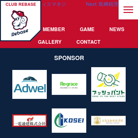
投
Previous:
三幸オフィスマネジ
Next:
島﨑税理士事務所
CLUB REBASE
メント株式会社
稿
ナ
TEAM
MEMBER
GAME
NEWS
ビ
GALLERY
CONTACT
ゲ
SPONSOR
ー
シ
ョ
ン