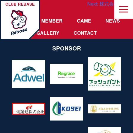
投
Next:
株式会社 Adwel
CLUB REBASE
稿
TEAM
MEMBER
GAME
NEWS
ナ
GALLERY
CONTACT
ビ
SPONSOR
ゲ
ー
シ
ョ
ン